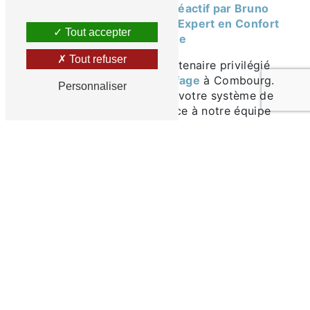
Dépannage Chauffage Réactif par Bruno
Arnal à Combourg : Votre Expert en Confort
Tout accepter
Thermique
Tout refuser
Bruno Arnal est votre partenaire privilégié
pour le
dépannage chauffage
à Combourg.
Personnaliser
En cas de problème avec votre système de
chauffage, faites confiance à notre équipe
expérimentée et réactive pour des
interventions rapides, efficaces et
garantissant le rétablissement optimal de
votre confort thermique.
Intervention Rapide en Cas de Panne
Les pannes de chauffage peuvent survenir à
tout moment, surtout lorsque vous en avez le
plus besoin. Bruno Arnal comprend l'urgence
de rétablir le chauffage rapidement. Notre
équipe est disponible 24/7 pour des
interventions immédiates, assurant ainsi votre